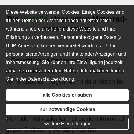
Diese Website verwendet Cookies. Einige Cookies sind
Die
Vorteile
einer guten Motor­rad­
für den Betrieb der Website unbedingt erforderlich,
ver­sicherung
während andere uns helfen, diese Website und Ihre
Erfahrung zu verbessern. Personenbezogene Daten (z.
B. IP-Adressen) können verarbeitet werden, z. B. für
personalisierte Anzeigen und Inhalte oder Anzeigen- und
Gesetzliche Absicherung
: Die Haft­
Inhaltsmessung. Sie können Ihre Einwilligung jederzeit
pflichtversicherung ist Pflicht und schützt dich
anpassen oder widerrufen. Nähere Informationen finden
Sie in der
Datenschutzerklärung
.
vor finanziellen Folgen, wenn du anderen bei
einem Unfall Schäden zufügst.
alle Cookies erlauben
Schutz für dein eigenes Bike
: Mit einer
nur notwendige Cookies
Teil- oder Vollkasko kannst du dein Motorrad
weitere Einstellungen
gegen Diebstahl, Vandalismus und