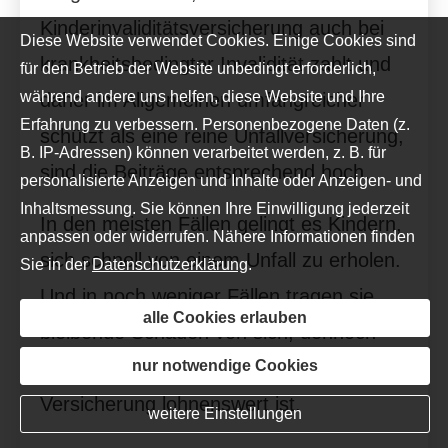
Kinderinvaliditätsversicherung auch bei
Diese Website verwendet Cookies. Einige Cookies sind
krankheitsbedingter Invalidität zahlt und
für den Betrieb der Website unbedingt erforderlich,
während andere uns helfen, diese Website und Ihre
daher im Allgemeinen umfangreicher
Erfahrung zu verbessern. Personenbezogene Daten (z.
schützt als eine reine Unfall­ver­si­che­rung,
B. IP-Adressen) können verarbeitet werden, z. B. für
sind die Beiträge entsprechend hoch.
personalisierte Anzeigen und Inhalte oder Anzeigen- und
Inhaltsmessung. Sie können Ihre Einwilligung jederzeit
In den meisten Fällen gelingt es Kindern,
anpassen oder widerrufen. Nähere Informationen finden
sich schnell von einem Unfall zu erholen.
Sie in der
Datenschutzerklärung
.
Und in noch weniger Fällen tragen sie
alle Cookies erlauben
bleibende Schäden von sich, dennoch
obliegt es Ihrer Entscheidung, ob eine
nur notwendige Cookies
Versicherung lohnenswert ist.
weitere Einstellungen