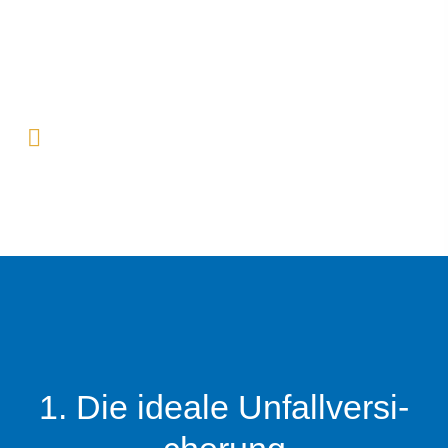
allen Unfällen des täglichen Lebens.
Dies schließt Unfälle auf der Arbeit sowie
Unfälle in der Freizeit ein.
Stiftung Warentest: Unfall­ver­si­che­rung -
Solider Schutz zu güns­tigen Tarifen
1. Die ideale Unfall­ver­si­