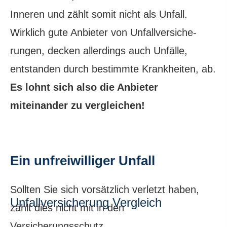
Inneren und zählt somit nicht als Unfall.
Wirklich gute Anbieter von Unfall­ver­si­che­
rungen, decken allerdings auch Unfälle,
entstanden durch bestimmte Krank­hei­ten, ab.
Es lohnt sich also die Anbieter
miteinander zu ver­gleichen!
Ein unfreiwilliger Unfall
Sollten Sie sich vorsätzlich verletzt haben,
Unfall­ver­si­che­rung Vergleich
zählt dies nicht mit in den
Versicherungsschutz.