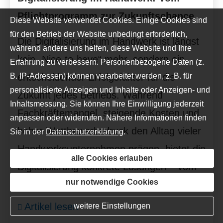
Pflichtprogramm zur Zukunftschance
Diese Website verwendet Cookies. Einige Cookies sind
für den Betrieb der Website unbedingt erforderlich,
Die Digitalisierung im Handwerk ist längst
während andere uns helfen, diese Website und Ihre
kein „Nice-to-have“ mehr, sondern ein
Erfahrung zu verbessern. Personenbezogene Daten (z.
B. IP-Adressen) können verarbeitet werden, z. B. für
entscheidender Erfolgsfaktor für die
personalisierte Anzeigen und Inhalte oder Anzeigen- und
Zukunft jedes Betriebs. Während
Inhaltsmessung. Sie können Ihre Einwilligung jederzeit
Fachkräftemangel, steigende Kosten und
anpassen oder widerrufen. Nähere Informationen finden
hoher Wettbewerbsdruck den Alltag vieler
Sie in der
Datenschutzerklärung
.
Handwerksunternehmen prägen, bietet die
alle Cookies erlauben
Digitalisierung konkrete Lösungen – vom
nur notwendige Cookies
Büro bis zur Baustelle.
Artikel lesen
weitere Einstellungen