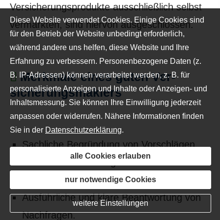
Versicherungsprodukte ausschließlich selbst
Diese Website verwendet Cookies. Einige Cookies sind
vermarkten, sind hiervon ausgeschlossen.
für den Betrieb der Website unbedingt erforderlich,
während andere uns helfen, diese Website und Ihre
Erfahrung zu verbessern. Personenbezogene Daten (z.
Merkmale eines guten Ver­
B. IP-Adressen) können verarbeitet werden, z. B. für
personalisierte Anzeigen und Inhalte oder Anzeigen- und
sicherungs­maklers
Inhaltsmessung. Sie können Ihre Einwilligung jederzeit
anpassen oder widerrufen. Nähere Informationen finden
Sie in der
Datenschutzerklärung
.
Sachliche Begründung von Vorschlägen
alle Cookies erlauben
und klare Erläuterung von Vor- und
Nachteilen.
nur notwendige Cookies
Ausführliche und klare Beantwortung von
weitere Einstellungen
Nachfragen.