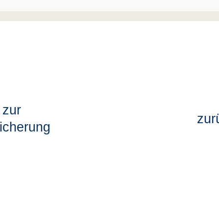
 zur
zur
sicherung