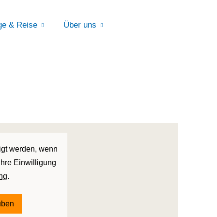
ge & Reise
Über uns
eigt werden, wenn
Ihre Einwilligung
ng
.
auben